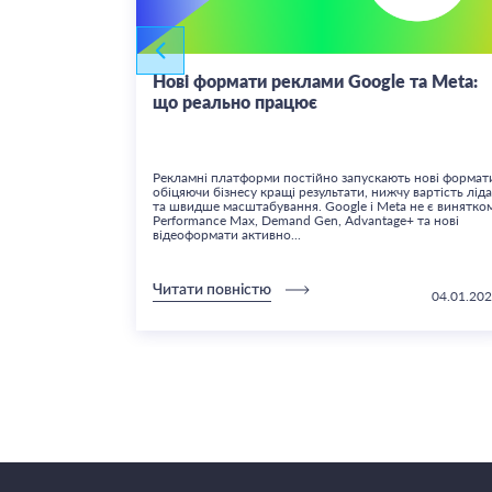
 Max у
Нові формати реклами Google та Meta:
що реально працює
Рекламні платформи постійно запускають нові формат
обіцяючи бізнесу кращі результати, нижчу вартість ліда
та швидше масштабування. Google і Meta не є винятко
Performance Max, Demand Gen, Advantage+ та нові
відеоформати активно...
Читати повністю
22.08.2024
04.01.20