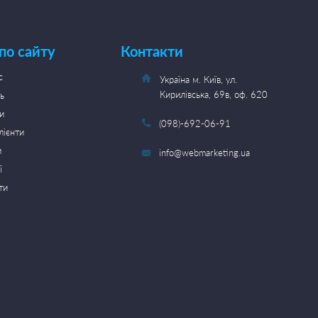
 по сайту
Контакти
с
Україна м. Київ, ул.
Кирилівська, 69в, оф. 620
ь
и
(098)-692-06-91
лієнти
и
info@webmarketing.ua
ї
ти