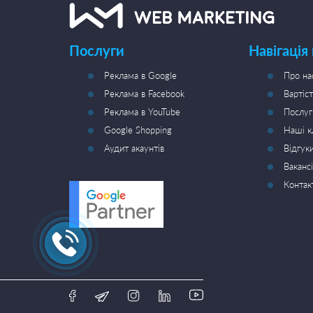
Послуги
Навігація
Реклама в Google
Про на
Реклама в Facebook
Вартіст
Реклама в YouTube
Послуг
Google Shopping
Наші к
Аудит акаунтів
Відгук
Вакансі
Контак