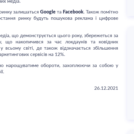
их медіа.
-ринку залишаться
Google
та
Facebook
. Також помітно
остання ринку будуть пошукова реклама і цифрове
медіа, що демонструється цього року, збережеться за
у, що накопичився за час локдаунів та ковідних
 у всьому світі, де також відзначається збільшення
аркетингових сервісів на 12%.
но нарощуватиме обороти, захоплюючи за собою у
ї.
26.12.2021