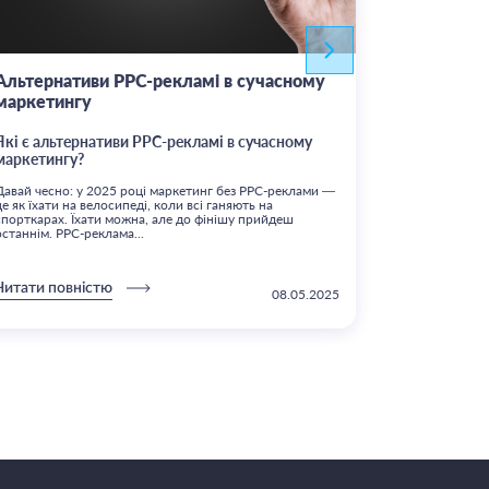
Альтернативи PPC-рекламі в сучасному
Як Штучн
маркетингу
контекстн
та перспе
Які є альтернативи PPC-рекламі в сучасному
маркетингу?
Рентабельніс
проекту – інд
Давай чесно: у 2025 році маркетинг без PPC-реклами —
відбудований
це як їхати на велосипеді, коли всі ганяють на
оптимізується
спорткарах. Їхати можна, але до фінішу прийдеш
факторів, що 
останнім. PPC-реклама...
Читати пов
Читати повністю
08.05.2025