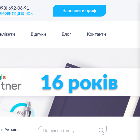
098) 692-06-91
Заповнити бриф
амовити дзвінок
клієнти
Відгуки
Блог
Контакти
16 років
в Україні