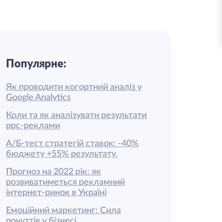
Популярне:
Як проводити когортний аналіз у
Google Analytics
Коли та як аналізувати результати
ррс-реклами
А/Б-тест стратегій ставок: -40%
бюджету +55% результату.
Прогноз на 2022 рік: як
розвиватиметься рекламний
інтернет-ринок в Україні
Емоційний маркетинг: Сила
почуттів у бізнесі