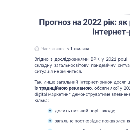
Прогноз на 2022 рік: я
інтернет-
Час читання:
< 1
хвилина
Згідно з дослідженнями ВРК у 2021 році,
складну загальносвітову пандемічну ситу
ситуація не зміниться.
Так, лише загальний інтернет-ринок досяг 
із традиційною рекламою
, обсяги якої у 2
digital маркетинг демонструватиме впевнен
кілька:
досить низький поріг входу;
загальне постковідне пожвавлення