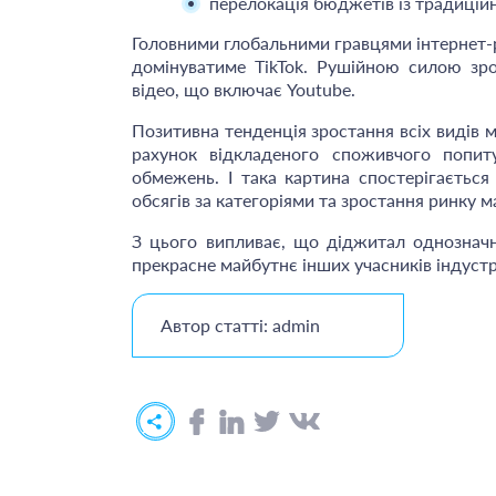
перелокація бюджетів із традиційн
Головними глобальними гравцями інтернет
домінуватиме TikTok. Рушійною силою зр
відео, що включає Youtube.
Позитивна тенденція зростання всіх видів 
рахунок відкладеного споживчого попит
обмежень. І така картина спостерігається
обсягів за категоріями та зростання ринку м
З цього випливає, що діджитал однознач
прекрасне майбутнє інших учасників індустрі
Автор статті: admin