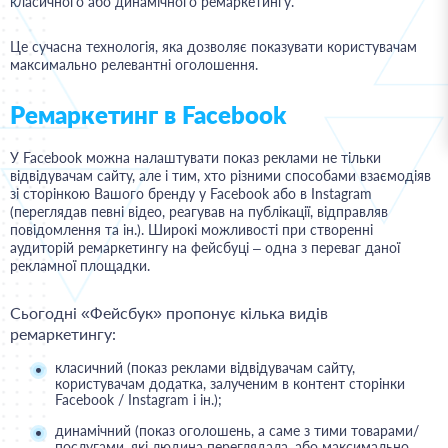
класичного або динамічного ремаркетингу.
Це сучасна технологія, яка дозволяє показувати користувачам
максимально релевантні оголошення.
Ремаркетинг в Facebook
У Facebook можна налаштувати показ реклами не тільки
відвідувачам сайту, але і тим, хто різними способами взаємодіяв
зі сторінкою Вашого бренду у Facebook або в Instagram
(переглядав певні відео, реагував на публікації, відправляв
повідомлення та ін.). Широкі можливості при створенні
аудиторій ремаркетингу на фейсбуці – одна з переваг даної
рекламної площадки.
Сьогодні
«Фейсбук» пропонує кілька видів
ремаркетингу:
класичний (показ реклами відвідувачам сайту,
користувачам додатка, залученим в контент сторінки
Facebook / Instagram і ін.);
динамічний (показ оголошень, а саме з тими товарами/
послугами, які людина переглядала, або максимально