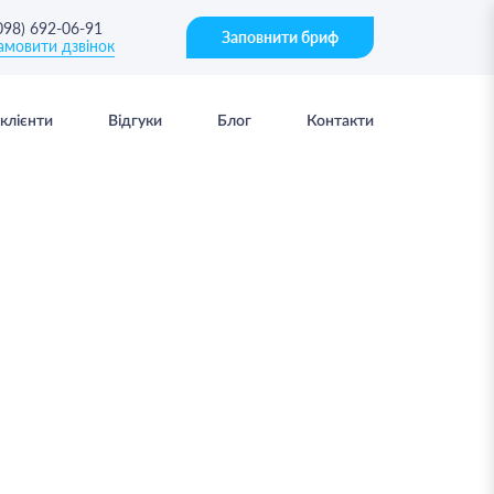
098) 692-06-91
Заповнити бриф
амовити дзвінок
клієнти
Відгуки
Блог
Контакти