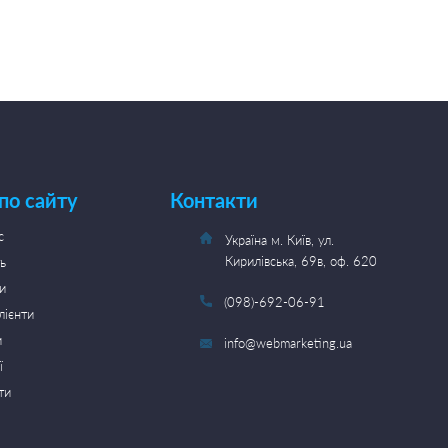
 по сайту
Контакти
с
Україна м. Київ, ул.
Кирилівська, 69в, оф. 620
ь
и
(098)-692-06-91
лієнти
и
info@webmarketing.ua
ї
ти