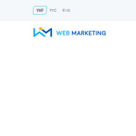
РУС
ENG
УКР