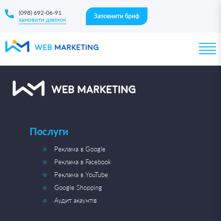
(098) 692-06-91
Заповнити бриф
замовити дзвінок
Послуги
Реклама в Google
Реклама в Facebook
Реклама в YouTube
Google Shopping
Аудит акаунтів