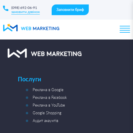
(098) 692-06-91
Заповнити бриф
замовити дзвінок
Послуги
Реклама в Google
Реклама в Facebook
Реклама в YouTube
Google Shopping
Аудит акаунтів