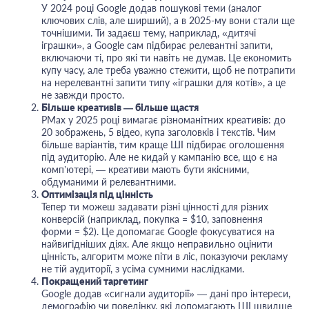
У 2024 році Google додав пошукові теми (аналог
ключових слів, але ширший), а в 2025-му вони стали ще
точнішими. Ти задаєш тему, наприклад, «дитячі
іграшки», а Google сам підбирає релевантні запити,
включаючи ті, про які ти навіть не думав. Це економить
купу часу, але треба уважно стежити, щоб не потрапити
на нерелевантні запити типу «іграшки для котів», а це
не завжди просто.
Більше креативів — більше щастя
PMax у 2025 році вимагає різноманітних креативів: до
20 зображень, 5 відео, купа заголовків і текстів. Чим
більше варіантів, тим краще ШІ підбирає оголошення
під аудиторію. Але не кидай у кампанію все, що є на
комп’ютері, — креативи мають бути якісними,
обдуманими й релевантними.
Оптимізація під цінність
Тепер ти можеш задавати різні цінності для різних
конверсій (наприклад, покупка = $10, заповнення
форми = $2). Це допомагає Google фокусуватися на
найвигідніших діях. Але якщо неправильно оцінити
цінність, алгоритм може піти в ліс, показуючи рекламу
не тій аудиторії, з усіма сумними наслідками.
Покращений таргетинг
Google додав «сигнали аудиторії» — дані про інтереси,
демографію чи поведінку, які допомагають ШІ швидше