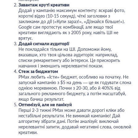
Завантаж круті креативи
Додай у кампанію максимум контенту: яскраві фото,
короткі відео (10-15 секунд), чіткі заголовки з
закликами до дії («Купи зараз!», «Дізнайся більше!»).
Google сам протестує комбінації, але якщо твої
креативи виглядають як з 2005 року, навіть ШІ не
врятує.
Додай сигнали аудиторії
Не покладайся тільки на ШІ. Допоможи йому,
вказавши, хто твоя цільова аудиторія: наприклад,
списки ремаркетингу або інтереси. Це прискорить
навчання і зменшить нерелевантні покази.
Стеж за бюджетом
PMax любить «їсти» бюджет, особливо на початку. Не
запускай кампанію з $5 на день — це як годувати слона
однією морквиною. Почни з 20-30, або й 40%% від
загального рекламного бюджету, а потім масштабуй,
якщо бачиш результат.
Оптимізуй, але не панікуй
Перші 2-3 тижні PMax може давати дорогі кліки або
нестабільні результати. Не вимикай кампанію! Дай
алгоритму зібрати дані. Потім аналізуй: виключай
нерелевантні запити, додавай негативні слова, оновлюй
креативи.