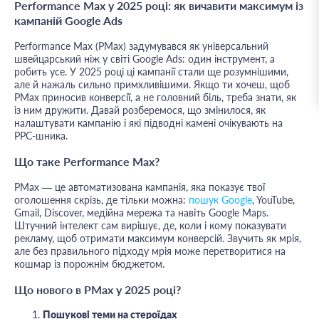
Performance Max у 2025 році: як вичавити максимум із
кампаній Google Ads
Performance Max (PMax) задумувався як універсальний
швейцарський ніж у світі Google Ads: один інструмент, а
робить усе. У 2025 році ці кампанії стали ще розумнішими,
але й нажаль сильно примхливішими. Якщо ти хочеш, щоб
PMax приносив конверсії, а не головний біль, треба знати, як
із ним дружити. Давай розберемося, що змінилося, як
налаштувати кампанію і які підводні камені очікувають на
PPC-шника.
Що таке Performance Max?
PMax — це автоматизована кампанія, яка показує твої
оголошення скрізь, де тільки можна:
пошук Google
, YouTube,
Gmail, Discover, медійна мережа та навіть Google Maps.
Штучний інтелект сам вирішує, де, коли і кому показувати
рекламу, щоб отримати максимум конверсій. Звучить як мрія,
але без правильного підходу мрія може перетворитися на
кошмар із порожнім бюджетом.
Що нового в PMax у 2025 році?
Пошукові теми на стероїдах