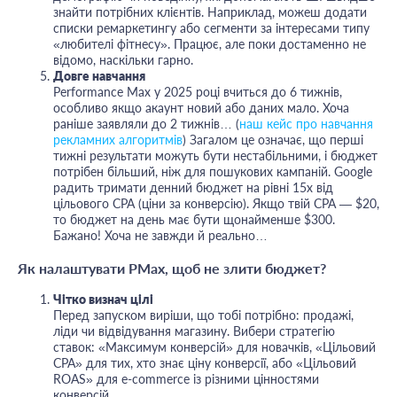
знайти потрібних клієнтів. Наприклад, можеш додати
списки ремаркетингу або сегменти за інтересами типу
«любителі фітнесу». Працює, але поки достаменно не
відомо, наскільки гарно.
Довге навчання
Performance Max у 2025 році вчиться до 6 тижнів,
особливо якщо акаунт новий або даних мало. Хоча
раніше заявляли до 2 тижнів… (
наш кейс про навчання
рекламних алгоритмів
) Загалом це означає, що перші
тижні результати можуть бути нестабільними, і бюджет
потрібен більший, ніж для пошукових кампаній. Google
радить тримати денний бюджет на рівні 15x від
цільового CPA (ціни за конверсію). Якщо твій CPA — $20,
то бюджет на день має бути щонайменше $300.
Бажано! Хоча не завжди й реально…
Як налаштувати PMax, щоб не злити бюджет?
Чітко визнач цілі
Перед запуском виріши, що тобі потрібно: продажі,
ліди чи відвідування магазину. Вибери стратегію
ставок: «Максимум конверсій» для новачків, «Цільовий
CPA» для тих, хто знає ціну конверсії, або «Цільовий
ROAS» для e-commerce із різними цінностями
конверсій.