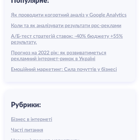
Популярне:
Як проводити когортний аналіз у Google Analytics
Коли та як аналізувати результати ррс-реклами
А/Б-тест стратегій ставок: -40% бюджету +55%
результату.
Прогноз на 2022 рік: як розвиватиметься
рекламний інтернет-ринок в Україні
Емоційний маркетинг: Сила почуттів у бізнесі
Рубрики:
Бізнес в інтернеті
Часті питання