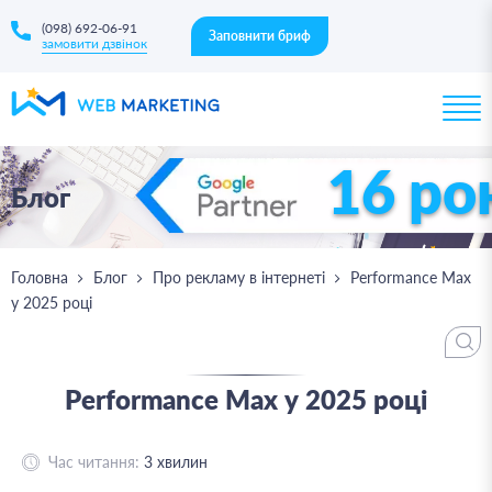
(098) 692-06-91
Заповнити бриф
замовити дзвінок
16 ро
Блог
Головна
Блог
Про рекламу в інтернеті
Performance Max
у 2025 році
Performance Max у 2025 році
Час читання:
3
хвилин