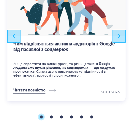
Чим відрізняється активна аудиторія з Google
від пасивної з соцмереж
Якщо спростити до однієї фрази, то різниця така:
в Google
людина вже шукає рішення, а в соцмережах — ще не думає
про покупку
. Саме з цього випливають усі відмінності в
ефективності, вартості та ролі кожного...
Читати повністю
20.01.2026