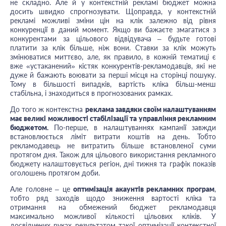
не складно. Але й у контекстній рекламі бюджет можна
досить швидко спрогнозувати. Щоправда, у контекстній
рекламі можливі зміни цін на клік залежно від рівня
конкуренції в даний момент. Якщо ви бажаєте змагатися з
конкурентами за цільового відвідувача – будьте готові
платити за клік більше, ніж вони.
Ставки за клік можуть
змінюватися миттєво, але, як правило, в кожній тематиці є
вже «устаканений» кістяк конкурентів-рекламодавців, які не
дуже й бажають воювати за перші місця на сторінці пошуку.
Тому в більшості випадків, вартість кліка більш-менш
стабільна, і знаходиться в прогнозованих рамках.
До того ж контекстна
реклама завдяки своїм налаштуванням
має великі можливості стабілізації та управління рекламним
бюджетом.
По-перше, в налаштуваннях кампанії завжди
встановлюється ліміт витрати коштів на день. Тобто
рекламодавець не витратить більше встановленої суми
протягом дня. Також для цільового використання рекламного
бюджету налаштовується регіон, дні тижня та графік показів
оголошень протягом доби.
Але головне – це
оптимізація акаунтів рекламних програм
,
тобто ряд заходів щодо зниження вартості кліка та
отримання на обмежений бюджет рекламодавця
максимально можливої ​​кількості цільових кліків. У
досвідчених руках результатом такої оптимізації контекстної