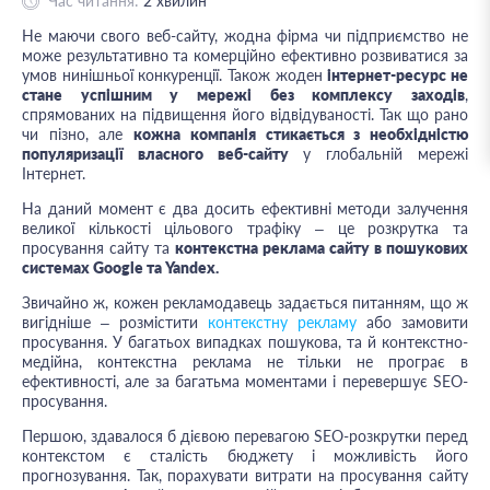
Час читання:
2
хвилин
Не маючи свого веб-сайту, жодна фірма чи підприємство не
може результативно та комерційно ефективно розвиватися за
умов нинішньої конкуренції. Також жоден
інтернет-ресурс не
стане успішним у мережі без комплексу заходів
,
спрямованих на підвищення його відвідуваності. Так що рано
чи пізно, але
кожна компанія стикається з необхідністю
популяризації власного веб-сайту
у глобальній мережі
Інтернет.
На даний момент є два досить ефективні методи залучення
великої кількості цільового трафіку – це розкрутка та
просування сайту та
контекстна реклама сайту в пошукових
системах Google та Yandex.
Звичайно ж, кожен рекламодавець задається питанням, що ж
вигідніше – розмістити
контекстну рекламу
або замовити
просування. У багатьох випадках пошукова, та й контекстно-
медійна, контекстна реклама не тільки не програє в
ефективності, але за багатьма моментами і перевершує SEO-
просування.
Першою, здавалося б дієвою перевагою SEO-розкрутки перед
контекстом є сталість бюджету і можливість його
прогнозування. Так, порахувати витрати на просування сайту