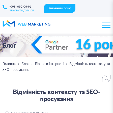
(098) 692-06-91
Заповнити бриф
замовити дзвінок
16 ро
Блог
Головна
Блог
Бізнес в інтернеті
Відмінність контексту та
SEO-просування
Відмінність контексту та SEO-
просування