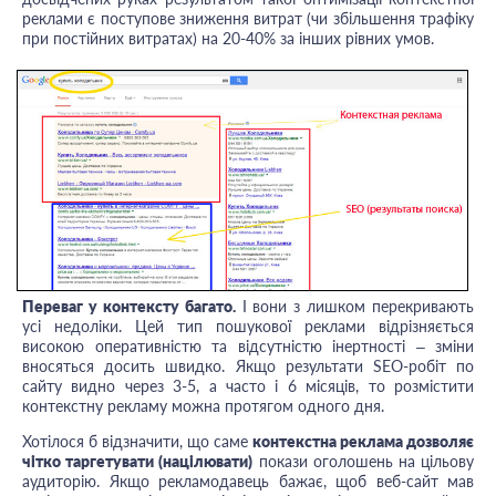
реклами є поступове зниження витрат (чи збільшення трафіку
при постійних витратах) на 20-40% за інших рівних умов.
Переваг у контексту багато.
І вони з лишком перекривають
усі недоліки. Цей тип пошукової реклами відрізняється
високою оперативністю та відсутністю інертності – зміни
вносяться досить швидко. Якщо результати SEO-робіт по
сайту видно через 3-5, а часто і 6 місяців, то розмістити
контекстну рекламу можна протягом одного дня.
Хотілося б відзначити, що саме
контекстна реклама дозволяє
чітко таргетувати (націлювати)
покази оголошень на цільову
аудиторію. Якщо рекламодавець бажає, щоб веб-сайт мав