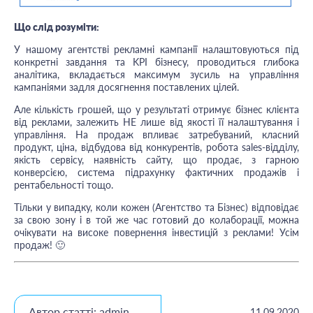
Що слід розуміти:
У нашому агентстві рекламні кампанії налаштовуються під
конкретні завдання та KPI бізнесу, проводиться глибока
аналітика, вкладається максимум зусиль на управління
кампаніями задля досягнення поставлених цілей.
Але кількість грошей, що у результаті отримує бізнес клієнта
від реклами, залежить НЕ лише від якості її налаштування і
управління. На продаж впливає затребуваний, класний
продукт, ціна, відбудова від конкурентів, робота sales-відділу,
якість сервісу, наявність сайту, що продає, з гарною
конверсією, система підрахунку фактичних продажів і
рентабельності тощо.
Тільки у випадку, коли кожен (Агентство та Бізнес) відповідає
за свою зону і в той же час готовий до колаборації, можна
очікувати на високе повернення інвестицій з реклами! Усім
продаж! 🙂
Автор статті: admin
11.09.2020