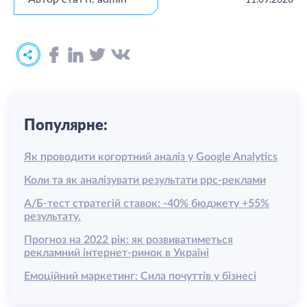
Популярне:
Як проводити когортний аналіз у Google Analytics
Коли та як аналізувати результати ррс-реклами
А/Б-тест стратегій ставок: -40% бюджету +55%
результату.
Прогноз на 2022 рік: як розвиватиметься
рекламний інтернет-ринок в Україні
Емоційний маркетинг: Сила почуттів у бізнесі