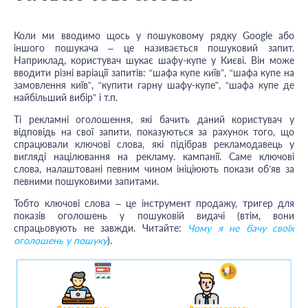
Коли ми вводимо щось у пошуковому рядку Google або
іншого пошукача – це називається пошуковий запит.
Наприклад, користувач шукає шафу-купе у Києві. Він може
вводити різні варіації запитів: “шафа купе київ”, “шафа купе на
замовлення київ”, “купити гарну шафу-купе”, “шафа купе де
найбільший вибір” і т.п.
Ті рекламні оголошення, які бачить даний користувач у
відповідь на свої запити, показуються за рахунок того, що
спрацювали ключові слова, які підібрав рекламодавець у
вигляді націлювання на рекламу. кампанії. Саме ключові
слова, налаштовані певним чином ініціюють покази об’яв за
певними пошуковими запитами.
Тобто ключові слова – це інструмент продажу, тригер для
показів оголошень у пошуковій видачі (втім, вони
спрацьовують не завжди. Читайте:
Чому я не бачу своїх
оголошень у пошуку
).