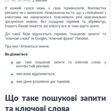
Час читання:
2
хвилин
У кожній галузі знань є своя термінологія. Контекстна
реклама не є винятком. Незважаючи на те, що у спілкуванні з
клієнтами ми намагаємося пояснювати речі максимально
зрозумілою мовою, без складних термінів та абревіатур,
існують базові поняття, які клієнту все ж таки варто знати.
До такої бази відносяться терміни “пошукові запити” та
“ключові слова” (в Google), “ключові фрази” (Yandex).
Про них і йтиметься нижче.
Ви дізнаєтеся:
що таке пошукові запити та ключові слова у
контекстній рекламі;
чим вони відрізняються;
чим цінне розуміння цих термінів.
Що таке пошукові запити
та ключові слова