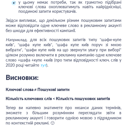
у цьому немає потреби, так як грамотно підібрані
ключові слова охоплюватимуть навіть найрідкісніші,
поодинокі запити користувачів
.
Звідси випливає, що декільком різним пошуковим запитами
може відповідати одне ключеве слово в рекламному акаунті
без шкоди для ефективності кампанії.
Наприклад
, для всіх пошукових запитів типу “шафи-купе
київ”, “шафа купе київ”, “шафа купе київ поруч зі мною
вибрати”, “шафи купе київ на що звернути увагу при виборі”
цілком розумно включити в рекламну кампанію одне ключове
слово +шафа +купе +київ (про типи відповідності ключ. слів у
2020 році читайте
тут
).
Висновки:
Ключові слова ≠ Пошукові запити
Кількість ключових слів < Кількість пошукових запитів
Тепер ви напевно знатимете про нюанси даних термінів,
зможете з більшим розумінням переглядати звіти в
рекламному акаунті і говорити однією мовою з підрядником
по контекстній рекламі. 🙂