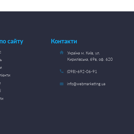
 по сайту
Контакти
с
Україна м. Київ, ул.
Кирилівська, 69в, оф. 620
ь
и
(098)-692-06-91
лієнти
и
info@webmarketing.ua
ї
ти