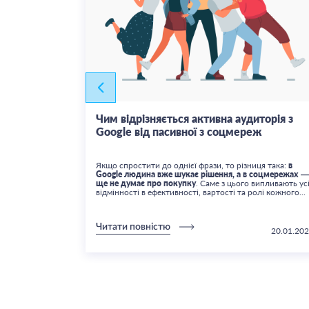
Чим відрізняється активна аудиторія з
Google від пасивної з соцмереж
 максимум із
Якщо спростити до однієї фрази, то різниця така:
в
іверсальний
Google людина вже шукає рішення, а в соцмережах —
 інструмент, а
ще не думає про покупку
. Саме з цього випливають ус
е...
відмінності в ефективності, вартості та ролі кожного...
Читати повністю
28.06.2025
20.01.20