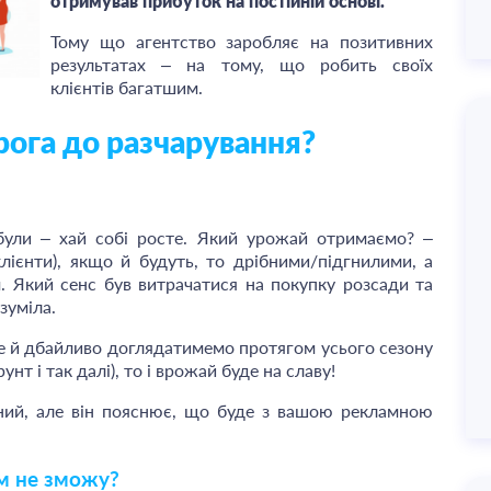
отримував прибуток на постійній основі.
Тому що агентство заробляє на позитивних
результатах – на тому, що робить своїх
клієнтів багатшим.
ога до разчарування?
були – хай собі росте. Який урожай отримаємо? –
(клієнти), якщо й будуть, то дрібними/підгнилими, а
. Який сенс був витрачатися на покупку розсади та
зуміла.
е й дбайливо доглядатимемо протягом усього сезону
нт і так далі), то і врожай буде на славу!
ний, але він пояснює, що буде з вашою рекламною
м не зможу?