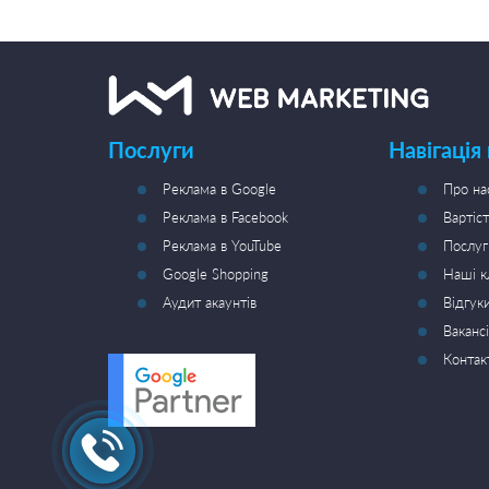
Послуги
Навігація
Реклама в Google
Про на
Реклама в Facebook
Вартіст
Реклама в YouTube
Послуг
Google Shopping
Наші к
Аудит акаунтів
Відгук
Вакансі
Контак