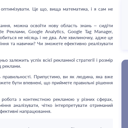
оптимізувати. Це що, вища математика, і я сам не
ання, можна освоїти нову область знань – сидіти
e Реклами, Google Analytics, Google Tag Manager,
обиться не місяць і не два. Але хвилиночку, адже це
міння та навички? Чи зможете ефективно реалізувати
ьо залежить успіх всієї рекламної стратегії і розмір
д реклами.
% правильності. Припустимо, ви як людина, яка вже
можете бути впевнені, що приймете правильні рішення
 робота з контекстною рекламою у різних сферах,
вміння аналізувати, чітко інтерпретувати отриманий
ефективні напрацювання.