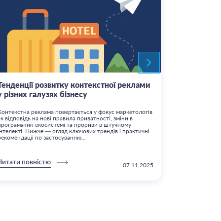
Тенденції розвитку контекстної реклами
Чи варто 
у різних галузях бізнесу
кампаніям
Контекстна реклама повертається у фокус маркетологів
Автоматизація
як відповідь на нові правила приватності, зміни в
ключових тре
програматик-екосистемі та прориви в штучному
просуває свої
інтелекті. Нижче — огляд ключових трендів і практичні
Performance 
рекомендації по застосуванню...
оптимізацію а
Читати повністю
Читати пов
07.11.2025