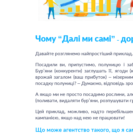
Чому “Далі ми самі”
дор
–
Давайте розглянемо найпростіший приклад.
Посадили ви, припустимо, полуницю і за
Бур’яни (конкуренти) заглушать її, ягоди 
врожай загалом (ваш прибуток) – мізерним
посадку полуниці? – Думаємо, відповідь зро
А якщо ми не просто посадимо рослини, ал
(поливати, видаляти бур’яни, розпушувати гру
Цей приклад, можливо, надто перебільше
кампанією, якщо над нею не працювати!
Що може агентство такого, що я са