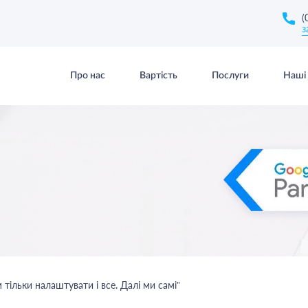
(
з
Про нас
Вартість
Послуги
Наші 
 тільки налаштувати і все. Далі ми самі”