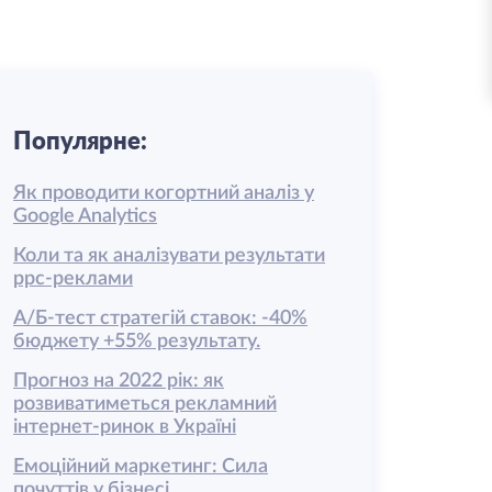
Популярне:
Як проводити когортний аналіз у
Google Analytics
Коли та як аналізувати результати
ррс-реклами
А/Б-тест стратегій ставок: -40%
бюджету +55% результату.
Прогноз на 2022 рік: як
розвиватиметься рекламний
інтернет-ринок в Україні
Емоційний маркетинг: Сила
почуттів у бізнесі