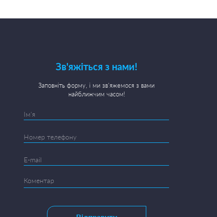
Зв'яжіться з нами!
Заповніть форму, і ми зв'яжемося з вами
найближчим часом!
Відправити