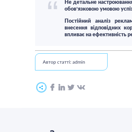
Не детальне настроювання
обов’язковою умовою успі
Постійний аналіз рекла
внесення відповідних ко
впливає на ефективність р
Автор статті: admin