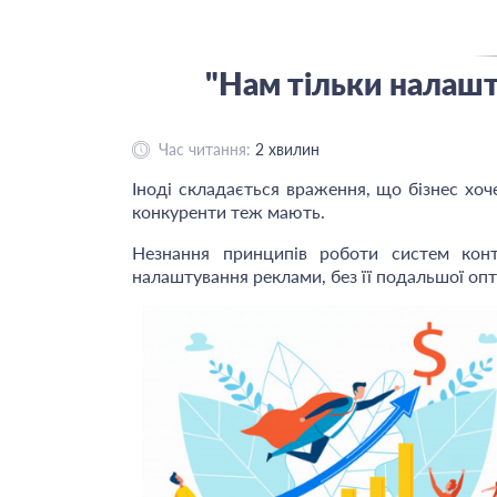
"Нам тільки налашту
Час читання:
2
хвилин
Іноді складається враження, що бізнес хо
конкуренти теж мають.
Незнання принципів роботи систем конт
налаштування реклами, без її подальшої опти