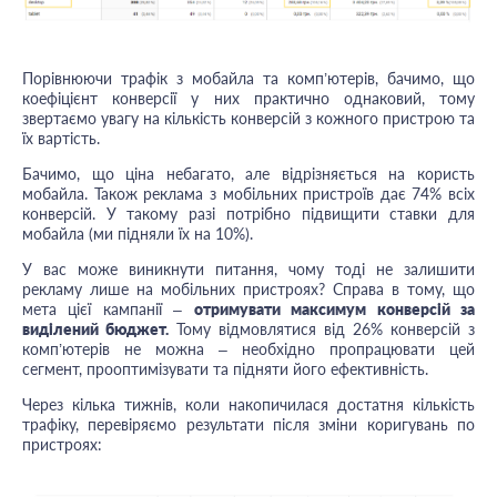
Порівнюючи трафік з мобайла та комп’ютерів, бачимо, що
коефіцієнт конверсії у них практично однаковий, тому
звертаємо увагу на кількість конверсій з кожного пристрою та
їх вартість.
Бачимо, що ціна небагато, але відрізняється на користь
мобайла. Також реклама з мобільних пристроїв дає 74% всіх
конверсій. У такому разі потрібно підвищити ставки для
мобайла (ми підняли їх на 10%).
У вас може виникнути питання, чому тоді не залишити
рекламу лише на мобільних пристроях? Справа в тому, що
мета цієї кампанії –
отримувати максимум конверсій за
виділений бюджет.
Тому відмовлятися від 26% конверсій з
комп’ютерів не можна – необхідно пропрацювати цей
сегмент, прооптимізувати та підняти його ефективність.
Через кілька тижнів, коли накопичилася достатня кількість
трафіку, перевіряємо результати після зміни коригувань по
пристроях: