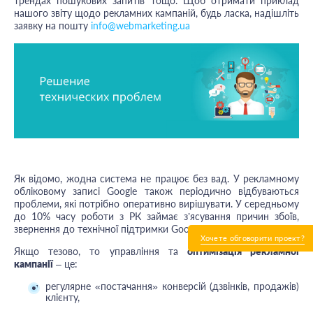
трендах пошукових запитів тощо. Щоб отримати приклад
нашого звіту щодо рекламних кампаній, будь ласка, надішліть
заявку на пошту
info@webmarketing.ua
Як відомо, жодна система не працює без вад. У рекламному
обліковому записі Google також періодично відбуваються
проблеми, які потрібно оперативно вирішувати. У середньому
до 10% часу роботи з РК займає з’ясування причин збоїв,
звернення до технічної підтримки Google.
Хочете обговорити проект?
Якщо тезово, то управління та
оптимізація рекламної
кампанії
– це:
регулярне «постачання» конверсій (дзвінків, продажів)
клієнту,