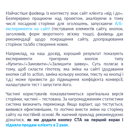
Найчастіше фахівець із контексту знає сайт клієнта «від і до».
Безперервно працюючи над проектом, аналізуючи в тому
числі посадкові сторінки для оголошень, запускаючи
А/Б-
експерименти на сайті
(тестування елементів сайту, кнопок,
заголовків, форм зворотного зв’язку тощо), фахівець дає
рекомендації щодо покращення сайту, доопрацювання
сторінок та/або створення нових.
Наприклад, на наш досвід, хороший результат показують
експерименти тригерних кнопок типу
«Купити»/«Замовити»/«Залишити заявку». Суть полягає в
тому, щоб скласти гіпотезу, яка зміна на сайті (додавання
кнопки call to action, заміна кольору кнопки, тексту на кнопці і
т.д.) може призвести до підвищення коефіцієнта конверсії,
налаштувати тест і запустити його.
Частині користувачів показуватиметься оригінальна версія
сторінки, частині – тестована. За нагромадженням статистики
система визначить переможця. Якщо варіант, що тестується,
виявився ефективнішим, то логічно внести зміни на сторінку
сайту на постійній основі. Як наочний приклад рекомендуємо
дізнатися,
як ми додали кнопку СТА на перший екран і
підняли продаж клієнту в 2 рази.