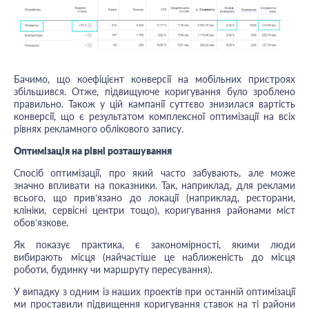
Бачимо, що коефіцієнт конверсії на мобільних пристроях
збільшився. Отже, підвищуюче коригування було зроблено
правильно. Також у цій кампанії суттєво знизилася вартість
конверсії, що є результатом комплексної оптимізації на всіх
рівнях рекламного облікового запису.
Оптимізація на рівні розташування
Спосіб оптимізації, про який часто забувають, але може
значно впливати на показники. Так, наприклад, для реклами
всього, що прив’язано до локації (наприклад, ресторани,
клініки, сервісні центри тощо), коригування районами міст
обов’язкове.
Як показує практика, є закономірності, якими люди
вибирають місця (найчастіше це наближеність до місця
роботи, будинку чи маршруту пересування).
У випадку з одним із наших проектів при останній оптимізації
ми проставили підвищення коригування ставок на ті райони