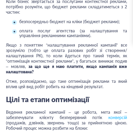
Коли бізнес звертається за послугами контекстної реклами,
потрібно розуміти, що бюджет реклами складатиметься з 2
частин:
безпосередньо бюджет на кліки (бюджет реклами);
оплата послуг агентства (за налаштування та
управління рекламними кампаніями).
Якщо з поняттям “налаштування рекламної кампанії” все
зрозуміло (тобто це оплата разових робіт зі створення/
налаштування РК), то коли йдеться про такий термін, як
“оптимізація контекстної реклами”, у багатьох виникає подив
– мовляв,
за що ще я маю платити, якщо кампанія вже
налаштована?
Отже, розповідаємо, що таке оптимізація реклами та який
вплив цей вид робіт робить на кінцевий результат.
Цілі та етапи оптимізації
Ведення рекламної кампанії – це робота, мета якої –
забезпечувати клієнту безперервний потік
конверсій
(продажів, дзвінків, звернень тощо) за прийнятною ціною.
Робочий процес можна розбити на блоки: