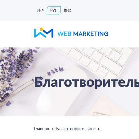
УКР
ENG
РУС
Благотворител
Главная
Благотворительность