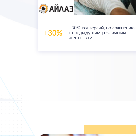
заявки на
+30% конверсий,
по сравнению
олее 800
+30%
с предыдущим рекламным
мы в
агентством.