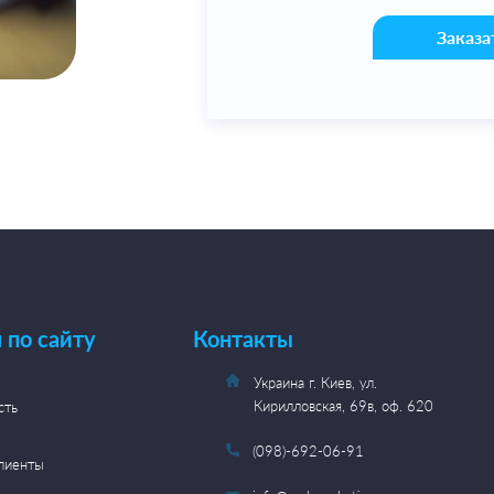
Заказа
 по сайту
Контакты
Украина г. Киев, ул.
Кирилловская, 69в, оф. 620
сть
(098)-692-06-91
лиенты