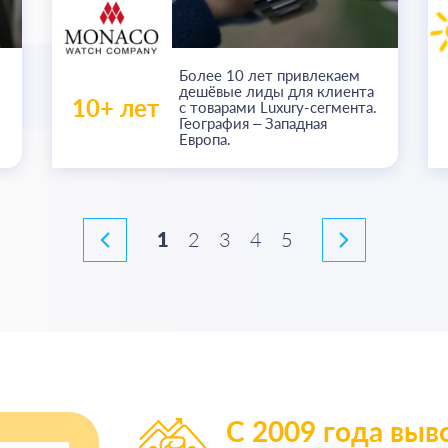
Более
10 лет
привлекаем
дешёвые лиды для клиента
10+ лет
с товарами Luxury-сегмента.
География – Западная
Европа.
1
2
3
4
5
С 2009 года выв