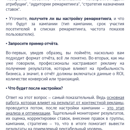
атрибуции”, “аудитории ремаркетинга”, “стратегия назначения
ставок”.
•
Уточните,
получите ли вы настройку ремаркетинга
, и что
это будут за кампании (тип кампании, срок участия
посетителей в списках ремаркетинга, частота показов
пользователю).
• Запросите пример отчёта.
Во-первых, увидев образец, вы поймёте, насколько вам
подходит формат отчёта, всё ли понятно. Во-вторых, как мы
уже говорили, профессионалы настраивают рекламу на
получение результатов, которые влияют на прибыльность
бизнеса, а значит, в отчёт должны включаться данные о ROI,
количестве конверсий или транзакций.
• Что будет после настройки?
Ответ на этот вопрос – самый показательный. Ведь
основная
работа, которая влияет на результат от контекстной рекламы
,
проводится потом, после настройки кампании
–
это этап
анализа и оптимизации
. Тщательный мониторинг результатов,
их оценка, корректировки ставок, внесение правок в группы,
кампании, стратегию – то, что в итоге помогает вывести
результаты на приемлемый рентабельный уровень.