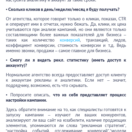
• Сколько кликов в день/неделю/месяц я буду получать?
От агентства, которое говорит только о кликах, показах, CTR
и оперирует ими в отчетах, нужно бежать. Да, клики, их цена
учитываются при анализе кампаний, но они являются только
составляющими более важных показателей для бизнеса
–
таких как количество
конверсий
, транзакций, лидов,
коэффициент конверсии, стоимость конверсии и т.д. Ведь
именно звонки, продажи
–
самое главное для бизнеса.
• Смогу ли я видеть рекл. статистику (иметь доступ к
аккаунту)?
Нормальное агентство всегда предоставляет доступ клиенту
к аккаунтам рекламы и аналитики. Если нет – значит,
подрядчику, возможно, есть что скрывать.
•
Попросите описать,
что из себя представляет процесс
настройки кампании.
Здесь обратите внимание на то, как специалисты готовятся к
запуску кампании – изучают ли ваших конкурентов,
анализируют ли ваш сайт на юзабилити, наличие продающих
элементов, упоминаются ли слова “рекламная стратегия”,
“настройка событий, отслеживание конверсий”,“модели