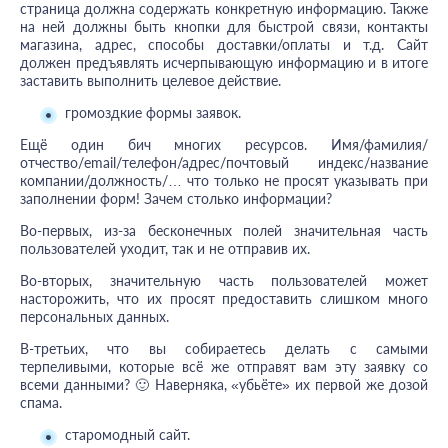
страница должна содержать конкретную информацию. Также
на ней должны быть кнопки для быстрой связи, контакты
магазина, адрес, способы доставки/оплаты и т.д. Сайт
должен предъявлять исчерпывающую информацию и в итоге
заставить выполнить целевое действие.
громоздкие формы заявок.
Ещё один бич многих ресурсов. Имя/фамилия/
отчество/email/телефон/адрес/почтовый индекс/название
компании/должность/… что только не просят указывать при
заполнении форм! Зачем столько информации?
Во-первых, из-за бесконечных полей значительная часть
пользователей уходит, так и не отправив их.
Во-вторых, значительную часть пользователей может
насторожить, что их просят предоставить слишком много
персональных данных.
В-третьих, что вы собираетесь делать с самыми
терпеливыми, которые всё же отправят вам эту заявку со
всеми данными? 🙂 Наверняка, «убьёте» их первой же дозой
спама.
старомодный сайт.