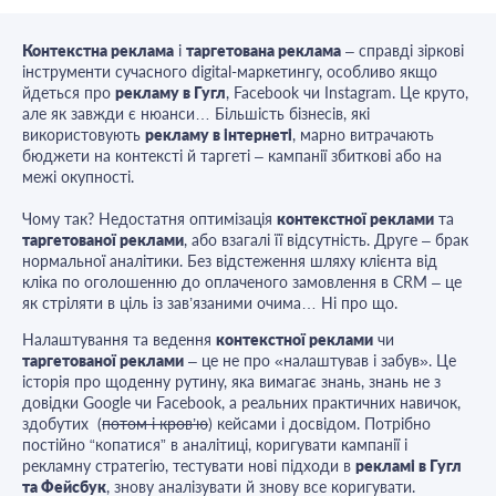
Контекстна реклама
і
таргетована реклама
– справді зіркові
інструменти сучасного digital-маркетингу, особливо якщо
йдеться про
рекламу в Гугл
, Facebook чи Instagram. Це круто,
але як завжди є нюанси… Більшість бізнесів, які
використовують
рекламу в інтернеті
, марно витрачають
бюджети на контексті й таргеті – кампанії збиткові або на
межі окупності.
Чому так? Недостатня оптимізація
контекстної реклами
та
таргетованої реклами
, або взагалі її відсутність. Друге – брак
нормальної аналітики. Без відстеження шляху клієнта від
кліка по оголошенню до оплаченого замовлення в CRM – це
як стріляти в ціль із зав’язаними очима… Ні про що.
Налаштування та ведення
контекстної реклами
чи
таргетованої реклами
– це не про «налаштував і забув». Це
історія про щоденну рутину, яка вимагає знань, знань не з
довідки Google чи Facebook, а реальних практичних навичок,
здобутих (
потом і кров’ю
) кейсами і досвідом. Потрібно
постійно “копатися” в аналітиці, коригувати кампанії і
рекламну стратегію, тестувати нові підходи в
рекламі в Гугл
та Фейсбук
, знову аналізувати й знову все коригувати.