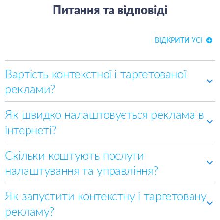
Питання та відповіді
ВІДКРИТИ УСІ
Вартість контекстної і таргетованої
реклами?
Як швидко налаштовується реклама в
інтернеті?
Скільки коштують послуги
налаштування та управління?
4–5 днів
Як запустити контекстну і таргетовану
2-3 тижні
рекламу?
500$/міс
1500–2000$/міс