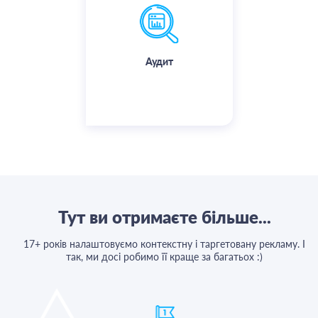
фахівцями. Надається детальний
звіт та рекомендації.
Аудит
Детальніше
Тут ви отримаєте більше...
17+ років налаштовуємо контекстну і таргетовану рекламу. І
так, ми досі робимо її краще за багатьох :)