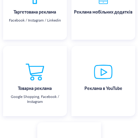
Таргетована реклама
Реклама мобільних додатків
Facebook / Instagram / Linkedin
Детальніше
Детальніше
Ефективний тип реклами для
Показ оголошень на
інтернет-магазинів
найпопулярнішому відеохостингу
світу. Широке охоплення
аудиторії, стимулювання
додаткових продажів.
Товарна реклама
Реклама в YouTube
Google Shopping, Facebook /
Instagram
Детальніше
Детальніше
Аудит рекламних кабінетів та
аналітики досвідченими