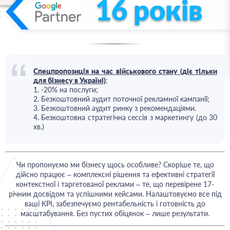
16 років
Спецпропозиція на час військового стану (діє тільки
для бізнесу в Україні)
:
1. -20% на послуги;
2. Безкоштовний аудит поточної рекламної кампанії;
3. Безкоштовний аудит ринку з рекомендаціями.
4. Безкоштовна стратегічна сессія з маркетингу (до 30
хв.)
Чи пропонуємо ми бізнесу щось особливе? Скоріше те, що
дійсно працює – комплексні рішення та ефективні стратегії
контекстної і таргетованої реклами – те, що перевірене 17-
річним досвідом та успішними кейсами. Налаштовуємо все під
ваші KPI, забезпечуємо рентабельність і готовність до
масштабування. Без пустих обіцянок – лише результати.