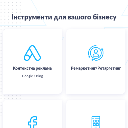
Інструменти для вашого бізнесу
Показ оголошень у
Показ оголошень "гарячій"
найпопулярніших пошукових
аудиторії, яка вже відвідувала Ваш
системах
сайт або знайома з Вашим
брендом
Контекстна реклама
Ремаркетинг/Ретаргетинг
Google / Bing
Детальніше
Детальніше
Показ реклами в соціальних
«Націлювання» оголошень на
мережах. Ефективний спосіб
аудиторію, яка зацікавлена ​​скачати
потрапити в цільову аудиторію
Ваш додаток.