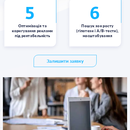
Оптимізація та
Пошук зон росту
коригування реклами
(гіпотези і А/В-тести),
під рентабельність
масштабування
Залишити заявку