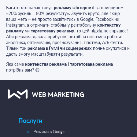
Багато хто налаштовує
рекламу в інтернеті
за принципом
«20% зусиль – 80% результату». Звучить круто, але якщо
ваша мета – не просто засвітитись в Google, Facebook чи
Instagram, а отримати стабільну рентабельну
контекстну
рекламу
чи
таргетовану рекламу
, то цей підхід не спрацює!
Аби реклама давала прибуток, потрібна системна робота:
аналітика, оптимізація, прогнозування, гіпотези, А/Б-тести.
Тільки так
реклама в Гуглі
чи соцмережах
почне окупатися й
дасть змогу масштабувати результати.
Яка саме
контекстна реклама
і
таргетована реклама
потрібна вам? 😉
Послуги
Реклама в Google