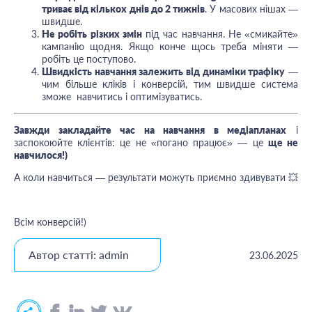
триває від кількох днів до 2 тижнів
. У масових нішах —
швидше.
Не робіть різких змін
під час навчання. Не «смикайте»
кампанію щодня. Якщо конче щось треба міняти —
робіть це поступово.
Швидкість навчання залежить від динаміки трафіку
—
чим більше кліків і конверсій, тим швидше система
зможе навчитись і оптимізуватись.
Завжди закладайте час на навчання в медіапланах
і
заспокоюйте клієнтів: це не «погано працює» — це
ще не
навчилося!)
А коли навчиться — результати можуть приємно здивувати 💥
Всім конверсій!)
Автор статті: admin
23.06.2025