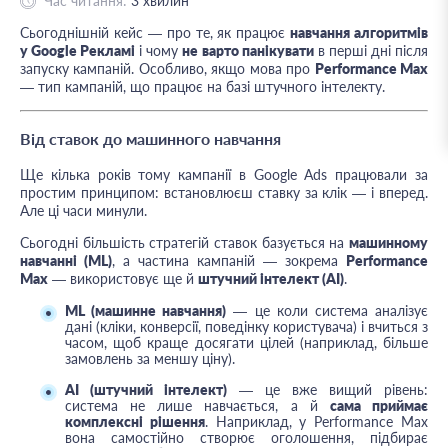
Час читання:
3
хвилин
Сьогоднішній кейс — про те, як працює
навчання алгоритмів
у Google Рекламі
і чому
не варто панікувати
в перші дні після
запуску кампаній. Особливо, якщо мова про
Performance Max
— тип кампаній, що працює на базі штучного інтелекту.
Від ставок до машинного навчання
Ще кілька років тому кампанії в Google Ads працювали за
простим принципом: встановлюєш ставку за клік — і вперед.
Але ці часи минули.
Сьогодні більшість стратегій ставок базується на
машинному
навчанні (ML)
, а частина кампаній — зокрема
Performance
Max
— використовує ще й
штучний інтелект (AI)
.
ML (машинне навчання)
— це коли система аналізує
дані (кліки, конверсії, поведінку користувача) і вчиться з
часом, щоб краще досягати цілей (наприклад, більше
замовлень за меншу ціну).
AI (штучний інтелект)
— це вже вищий рівень:
система не лише навчається, а й
сама приймає
комплексні рішення
. Наприклад, у Performance Max
вона самостійно створює оголошення, підбирає