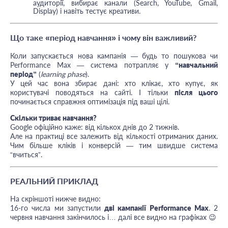
аудиторії, вибирає канали (Search, YouTube, Gmail,
Display) і навіть тестує креативи.
Що таке «період навчання» і чому він важливий?
Коли запускається нова кампанія — будь то пошукова чи
Performance Max — система потрапляє у
“навчальний
період”
(
learning phase
).
У цей час вона збирає дані: хто клікає, хто купує, як
користувачі поводяться на сайті. І тільки
після цього
починається справжня оптимізація під ваші цілі.
Скільки триває навчання?
Google офіційно каже: від кількох днів до 2 тижнів.
Але на практиці все залежить від кількості отриманих даних.
Чим більше кліків і конверсій — тим швидше система
“вчиться”.
РЕАЛЬНИЙ ПРИКЛАД
На скріншоті нижче видно:
16-го числа ми запустили
дві кампанії Performance Max
. 2
червня навчання закінчилось і… далі все видно на графіках 😉