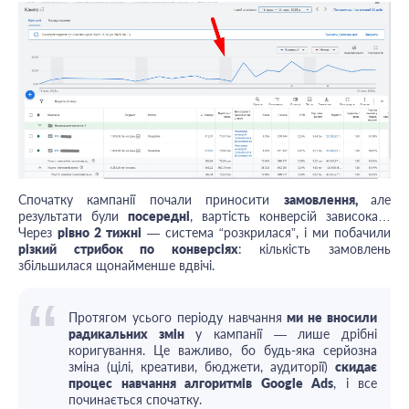
Спочатку кампанії почали приносити
замовлення,
але
результати були
посередні
, вартість конверсій зависока…
Через
рівно 2 тижні
— система “розкрилася”, і ми побачили
різкий стрибок по конверсіях
: кількість замовлень
збільшилася щонайменше вдвічі.
Протягом усього періоду навчання
ми не вносили
радикальних змін
у кампанії — лише дрібні
коригування. Це важливо, бо будь-яка серйозна
зміна (цілі, креативи, бюджети, аудиторії)
скидає
процес навчання алгоритмів Google Ads
, і все
починається спочатку.