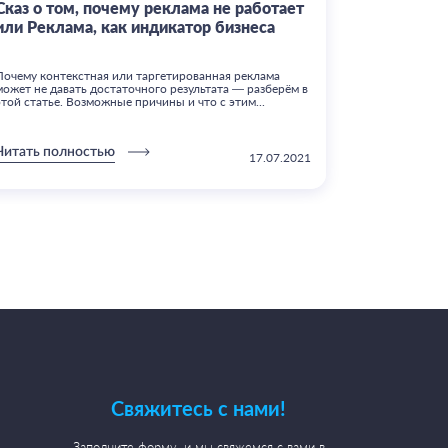
Сказ о том, почему реклама не работает
Кому нужн
или Реклама, как индикатор бизнеса
кому тарг
Что выбрать:
Почему контекстная или таргетированная реклама
таргетирова
может не давать достаточного результата — разберём в
Instagram? В
этой статье. Возможные причины и что с этим...
— простой. По
Читать полностью
Читать пол
17.07.2021
Свяжитесь с нами!
Заполните форму, и мы свяжемся с вами в