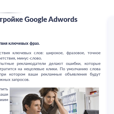
тройке Google Adwords
твия ключевых фраз.
ствия ключевых слов: широкое, фразовое, точное
етствия, минус-слово.
пытные рекламодатели делают ошибки, которые
тратится на нецелевые клики. По умолчанию слова
 при котором ваши рекламные объявления будут
ужных запросов.
пить
ваши
аким