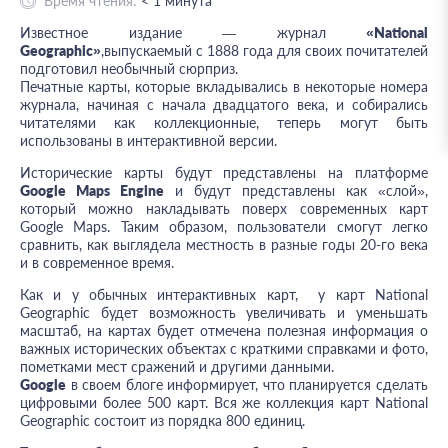
Время чтения:
< 1
минута
Известное издание — журнал
«National
Geographic»
,выпускаемый с 1888 года для своих почитателей
подготовил необычный сюрприз.
Печатные карты, которые вкладывались в некоторые номера
журнала, начиная с начала двадцатого века, и собирались
читателями как коллекционные, теперь могут быть
использованы в интерактивной версии.
Исторические карты будут представлены на платформе
Google Maps Engine
и будут представлены как «слой»,
который можно накладывать поверх современных карт
Google Maps. Таким образом, пользователи смогут легко
сравнить, как выглядела местность в разные годы 20-го века
и в современное время.
Как и у обычных интерактивных карт, у карт National
Geographic будет возможность увеличивать и уменьшать
масштаб, на картах будет отмечена полезная информация о
важных исторических объектах с краткими справками и фото,
пометками мест сражений и другими данными.
Google
в своем блоге информирует, что планируется сделать
цифровыми более 500 карт. Вся же коллекция карт National
Geographic состоит из порядка 800 единиц.