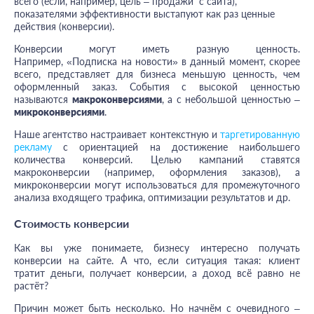
всего (если, например, цель
–
продажи с сайта),
показателями эффективности выстапуют как раз ценные
действия (конверсии).
Конверсии могут иметь разную ценность.
Например, «Подписка на новости» в данный момент, скорее
всего, представляет для бизнеса меньшую ценность, чем
оформленный заказ. События с высокой ценностью
называются
макроконверсиями
, а с небольшой ценностью –
микроконверсиями
.
Наше агентство настраивает контекстную и
таргетированную
рекламу
с ориентацией на достижение наибольшего
количества конверсий. Целью кампаний ставятся
макроконверсии (например, оформления заказов), а
микроконверсии могут использоваться для промежуточного
анализа входящего трафика, оптимизации результатов и др.
Стоимость конверсии
Как вы уже понимаете, бизнесу интересно получать
конверсии на сайте. А что, если ситуация такая: клиент
тратит деньги, получает конверсии, а доход всё равно не
растёт?
Причин может быть несколько. Но начнём с очевидного –