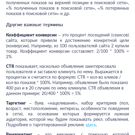
полученных показов на верхней позиции в поисковой сети»,
«% полученных показов в поисковой сети», «% потерянных
показов в поисковой сети» и др.
Другие важные термины
Коэффициент конверсии
– это процент посещений (сеансов)
сайта, которые привели к достижению конкретной цели
(конверсии). Например, из 100 пользователей сайта 2 купили
товар. Коэффициент конверсии составляет: 2/100 * 100% =
2%
CTR
показывает, насколько объявление заинтересовало
пользователя и заставило кликнуть по нему. Выражается в
процентах и считается по формуле: CTR = кол-во кликов /
кол-во показов * 100%. Например, объявление было показано
400 раз и в 20 случаях по нему кликнули. CTR объявления в
данном примере: 20/400 * 100% = 5%
Таргетинг
– букв. «нацеливание
»
, набор критериев (пол,
возраст, местоположение, интересы, особенности поведения
в сети), на основании которых формируется нужная
аудитория, которой мы будем показывать рекл. объявления.
Подробнее о таргетированной рекламе
здесь
.
Ремаркетинг
– это механика, с помощью которой