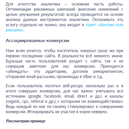
Для агентства аналитика – основная часть работы.
Оптимизация рекламных кампаний (внесение изменений с
целью улучшения результатов) всегда проводится на основе
анализа данных инструментов аналитики. Оплачивать эту
услугу отдельно не нужно, она входит в
пакет «Контекстная
реклама
»
.
Ассоциированные конверсии
Нам всем хочется, чтобы посетитель покупал сразу же при
первом посещении сайта. В реальности всё немного иначе.
Б
о
льшая часть пользователей уходит с сайта, так и не
совершив заветную для нас конверсию. Приходится
«убеждать» эту аудиторию, догоняя ремаркетингом,
отправляя email-рассылки, прокомоды в Viber и т.д.
Если пользователь посетил веб-ресурс несколько раз и в
итоге совершил конверсию, для нас важно учитывать все
источники (google, facebook, email, direct и др.) и каналы
(organic, cpc, referral и др.), с которыми он взаимодействовал.
Ведь каждый из них по-своему стимулировал к совершению
конверсии. Игнорировать их участие в корне неверно.
Рассмотрим пример: