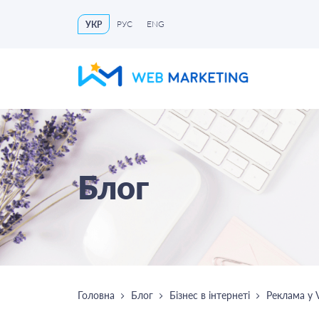
РУС
ENG
УКР
Блог
Головна
Блог
Бізнес в інтернеті
Реклама у 