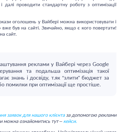
 і далі проводити стандартну роботу з оптимізації
покази оголошень у Вайбері можна використовувати і
о вже був на сайті. Звичайно, якщо є кого повертати!
на сайт.
аштування реклами у Вайбері через Google
ерування та подальша оптимізація такої
гає знань і досвіду, т.як “злити” бюджет за
бо помилки при оптимізації ще простіше.
ня заявок для нашого клієнта
за допомогою реклами
ми можна ознайомитись тут –
кейси.
можна різними способами. Найуніверсальніший через