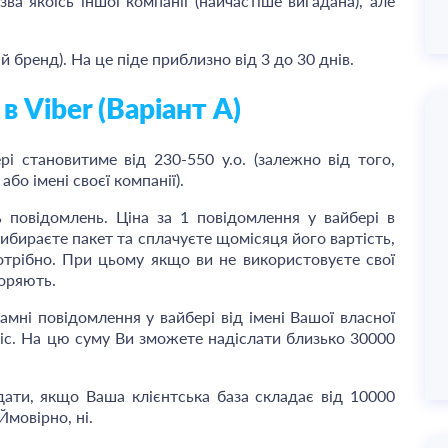
ва якоїсь іншої компанії (найчастіше вигадана), але
 бренд). На це піде приблизно від 3 до 30 днів.
 Viber (Варіант А)
і становитиме від 230-550 у.о. (залежно від того,
або імені своєї компанії).
 повідомлень. Ціна за 1 повідомлення у вайбері в
вибираєте пакет та сплачуєте щомісяця його вартість,
отрібно. При цьому якщо ви не використовуєте свої
горяють.
мні повідомлення у вайбері від імені Вашої власної
міс. На цю суму Ви зможете надіслати близько 30000
дати, якщо Ваша клієнтська база складає від 10000
Ймовірно, ні.