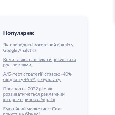
Популярне:
Як проводити когортний аналіз у
Google Analytics
Коли та як аналізувати результати
ррс-реклами
А/Б-тест стратегій ставок: -40%
бюджету +55% результату.
Прогноз на 2022 рік: як
розвиватиметься рекламний
інтернет-ринок в Україні
Емоційний маркетинг: Сила
почуттів у бізнесі