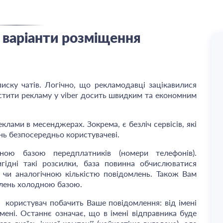
: варіанти розміщення
иску чатів. Логічно, що рекламодавці зацікавилися
стити рекламу у viber досить швидким та економним
клами в месенджерах. Зокрема, є безліч сервісів, які
ь безпосередньо користувачеві.
ною базою передплатників (номери телефонів).
гідні такі розсилки, база повинна обчислюватися
в чи аналогічною кількістю повідомлень. Також Вам
лень холодною базою.
ні користувач побачить Ваше повідомлення: від імені
мені. Останнє означає, що в імені відправника буде