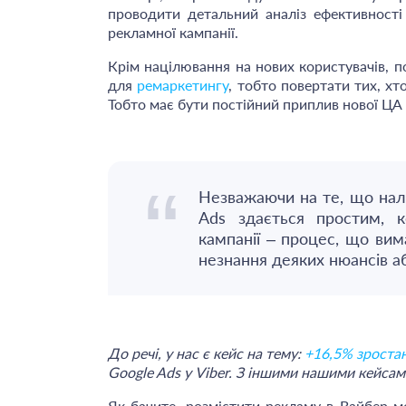
проводити детальний аналіз ефективності
рекламної кампанії.
Крім націлювання на нових користувачів, 
для
ремаркетингу
, тобто повертати тих, хт
Тобто має бути постійний приплив нової ЦА 
Незважаючи на те, що нал
Ads здається простим, к
кампанії – процес, що вима
незнання деяких нюансів а
До речі, у нас є кейс на тему:
+16,5% зростан
Google Ads у Viber. З іншими нашими кейса
Як бачите, розмістити рекламу в Вайбер 