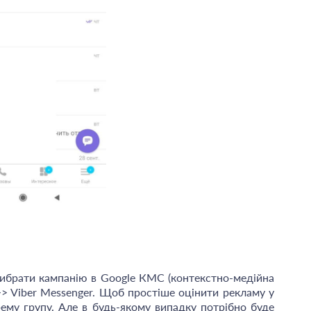
вибрати кампанію в Google КМС (контекстно-медійна
>> Viber Messenger. Щоб простіше оцінити рекламу у
рему групу. Але в будь-якому випадку потрібно буде