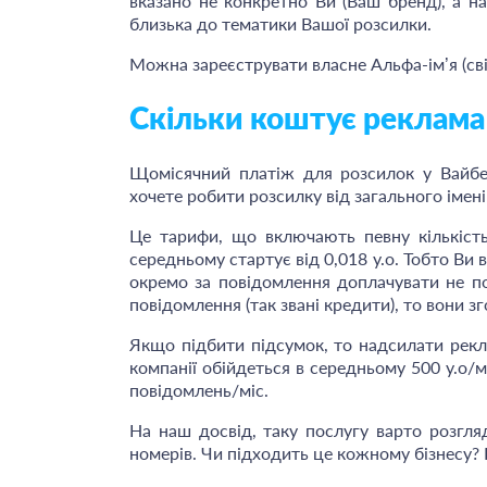
вказано не конкретно Ви (Ваш бренд), а наз
близька до тематики Вашої розсилки.
Можна зареєструвати власне Альфа-ім’я (свій
Скільки коштує реклама в
Щомісячний платіж для розсилок у Вайбер
хочете робити розсилку від загального імені 
Це тарифи, що включають певну кількість
середньому стартує від 0,018 у.о. Тобто Ви 
окремо за повідомлення доплачувати не п
повідомлення (так звані кредити), то вони з
Якщо підбити підсумок, то надсилати рекла
компанії обійдеться в середньому 500 у.о/
повідомлень/міс.
На наш досвід, таку послугу варто розгля
номерів. Чи підходить це кожному бізнесу? 