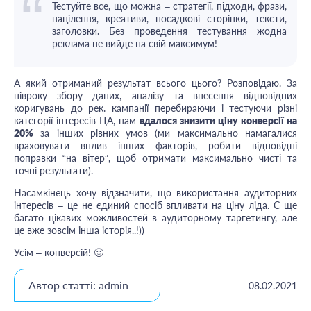
Тестуйте все, що можна – стратегії, підходи, фрази,
націлення, креативи, посадкові сторінки, тексти,
заголовки. Без проведення тестування жодна
реклама не вийде на свій максимум!
А який отриманий результат всього цього? Розповідаю. За
півроку збору даних, аналізу та внесення відповідних
коригувань до рек. кампанії перебираючи і тестуючи різні
категорії інтересів ЦА, нам
вдалося знизити ціну конверсії на
20%
за інших рівних умов (ми максимально намагалися
враховувати вплив інших факторів, робити відповідні
поправки “на вітер”, щоб отримати максимально чисті та
точні результати).
Насамкінець хочу відзначити, що використання аудиторних
інтересів – це не єдиний спосіб впливати на ціну ліда. Є ще
багато цікавих можливостей в аудиторному таргетингу, але
це вже зовсім інша історія..!))
Усім – конверсій! 🙂
Автор статті: admin
08.02.2021