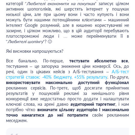
категорії “
Любителі економити на покупках
” записує цілком
активних шопоголіків, які шерстять інтернет у пошуках
низької ціни, але при цьому вони і часто купують і вони
можуть бути нашими потенційними клієнтами – машинний
інтелект Google розумний, але в кишеню користувачеві не
зазирне, і цілком можливо, що в цій аудиторії перебувають
платоспроможні люди і … може перейменувати її в
“
Любителі шопінгу
“? 🙂
Які висновки напрошуються?
Все банально. По-перше,
тестувати абсолютно все
,
тестування – це запорука зниження ціни конверсії. Ось, до
речі, один із цікавих кейсів з А/Б-тестування –
А/Б-тест
стратегій ставок: -40% бюджету, +55% результату
. По-друге,
використовувати максимально доступний функціонал
рекламних сервісів. По-третє, щоб досягати прийнятних
результатів у пошуковій рекламі за нинішнього рівня
конкуренції вже недостатньо просто додати і налаштувати
ключові слова, на арені давно
аудиторний таргетинг
, і нам
потрібно чітко
визначати цільову аудиторію і максимально
точно намагатися до неї потрапити
своїм рекламним
меседжем.