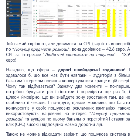
Той самий скріншот, але дивимося на CPL (вартість конверсії)
по “
Покупці предметів розкоші
“, вона дорівнює – 42,6 євро. А
CPL за інтересом “
Любителі економити на покупках
” – 13,9
євро!!
Нагадаю, що сфера –
дорогі швейцарські годинники
! І
здавалося б, що все має бути навпаки – аудиторія з більш
багатим інтересом повинна конвертуватися краще в цій сфері.
Чому так відбувається? Зазначу два моменти – по-перше,
потрібно будувати різні гіпотези і перевіряти ще раз їх, і
цілком ймовірно, що ви знайдете зону зростання там, де не
особливо її чекали. І по-друге, цілком можливо, що багато
конкурентів у своїх пошукових рекламних кампаніях також
використовують націлення на інтерес “
Покупці предметів
розкоші
” та аукціон по ньому банально перегрітий і ставки за
клік (CPC) високі і відповідно маємо дорогий лід.
Також не можна відкидати варіант, що пошукова система в