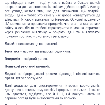
що підходять нам – тоді у нас є набагато більше шансів
потрапити до тих споживачів, які нам дійсно потрібні. Але це
все ускладнюється тим, що для визначення ЦА потрібні
вихідні дані – тобто хто саме у нас добре конвертується, де
дізнатися їх характеристики та інтереси. Основні параметри
ЦА можна взяти при аналізі продажів, частина – зі статистики
сайту, а ось більш глибокі характеристики можна отримати
через рекламну аналітику – збирати дані та аналізувати,
причому постійно – системно і регулярно.
Давайте покажемо це на практиці.
Тематика
– наручні швейцарскі годинники.
Географія
– західний ринок.
Пошукові рекламні кампанії.
Додані та відпрацьовані роками відповідні цільові ключові
фрази. Тут усе зрозуміло.
Далі додаємо для спостереження інтереси користувачів,
доступних в рекламному сервісі. І додаємо не тільки ті, які, як
нам здається, підійдуть, але й інші, які можуть навіть на
перший погляд бути антагоністами за логікою.