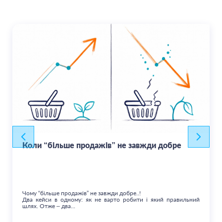
Коли “більше продажів” не завжди добре
Чому “більше продажів” не завжди добре..!
Два кейси в одному: як не варто робити і який правильний
шлях. Отже – два...