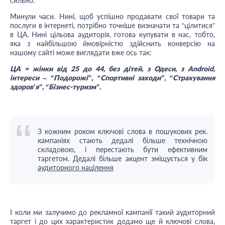
сильно.
Минули часи. Нині, щоб успішно продавати свої товари та
послуги в інтернеті, потрібно точніше визначати та “цілитися”
в ЦА. Нині цільова аудиторія, готова купувати в нас, тобто,
яка з найбільшою ймовірністю здійснить конверсію на
нашому сайті може виглядати вже ось так:
ЦА = жінки від 25 до 44, без дітей, з Одеси, з Android,
інтереси – “Подорожі”, “Спортивні заходи”, “Страхування
здоров’я”, “Бізнес-туризм”.
З кожним роком ключові слова в пошукових рек.
кампаніях стають дедалі більше технічною
складовою, і перестають бути ефективним
таргетом. Дедалі більше акцент зміщується у бік
аудиторного націлення
І коли ми залучимо до рекламної кампанії такий аудиторний
таргет і до цих характеристик додамо ще й ключові слова,