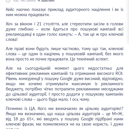
Час читання:
4
хвилин
Кейс наочно показує приклад аудиторного націлення і як із
ним можна працювати.
Хоч за вікном і 21 століття, але стереотипи засіли в голови
дуже глибоко – коли йдеться про пошукові кампанії всі
рекламодавці в один голос кажуть: – А, так це ж про ключові
слова!
Але праві вони будуть лише частково, тому що так, ключові
слова – це один із націлень у пошуковій кампанії, без якого
вона просто не почне працювати. Це технічний аспект.
Але на сьогоднішній момент цього недостатньо для
ефективних рекламних кампаній та отримання високого ROI.
Рівень конкуренції у пошуку Google дуже високий, відповідно,
якщо ми хочемо отримувати максимум із рекламного
бюджету, потрібно чітко потрапити рекламними меседжами
до цільової аудиторії. І просто додати у пошукову кампанію
ключові слова – цього буде мало. І ось чому.
Почнемо із ЦА. Кого ми визначаємо як цільову аудиторію!?
Якщо ми визначимо, що наша цільова аудиторія – це М+Ж,
від 18 до 65+, які вводять у пошуку Google підібрані нами
ключові фрази, ми помиляємося не на свою користь. І дуже