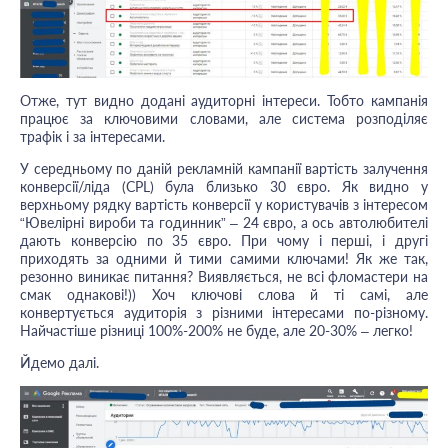
Отже, тут видно додані аудиторні інтереси. Тобто кампанія
працює за ключовими словами, але система розподіляє
трафік і за інтересами.
У середньому по даній рекламній кампанії вартість залучення
конверсії/ліда (CPL) була близько 30 євро. Як видно у
верхньому рядку вартість конверсії у користувачів з інтересом
“Ювелірні вироби та годинник” – 24 євро, а ось автолюбителі
дають конверсію по 35 євро. При чому і перші, і другі
приходять за одними й тими самими ключами! Як же так,
резонно виникає питання? Виявляється, не всі фломастери на
смак однакові!)) Хоч ключові слова й ті самі, але
конвертується аудиторія з різними інтересами по-різному.
Найчастіше різниці 100%-200% не буде, але 20-30% – легко!
Йдемо далі.