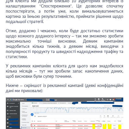
Для клієнта ми додали близько 10 аудиторних інтересів із
налаштуванням “Спостереження”. Це дозволяє спочатку
поспостерігати, а потім уже, коли вимальовуватиметься
картина за їхньою результативністю, приймати рішення щодо
подальшої стратегії.
Отже, додаємо і чекаємо, коли буде достатньо статистики
щодо кожного доданого інтересу – так ми зможемо зробити
максимально точніші висновки. Деяким кампаніям
знадобиться кілька тижнів, а деяким місяці, виходячи з
популярності продукту та швидкості надходження трафіку та
статистики.
У рекламних кампаніях клієнта для цього нам знадобилося
кілька місяців – тут ми зробили запас накопичення даних,
щоб висновки були супер точними.
Нижче – скріншот із рекламної кампанії (деякі конфіденційні
дані ми приховали):