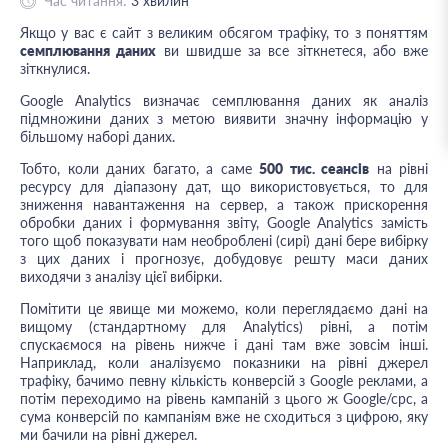
Час читання:
3
хвилин
Якщо у вас є сайт з великим обсягом трафіку, то з поняттям
семплювання даних
ви швидше за все зіткнетеся, або вже
зіткнулися.
Google Analytics визначає семплювання даних як аналіз
підмножини даних з метою виявити значну інформацію у
більшому наборі даних.
Тобто, коли даних багато, а саме
500 тис. сеансів
на рівні
ресурсу для діапазону дат, що використовується, то для
зниження навантаження на сервер, а також прискорення
обробки даних і формування звіту, Google Analytics замість
того щоб показувати нам необроблені (сирі) дані бере вибірку
з цих даних і прогнозує, добудовує решту маси даних
виходячи з аналізу цієї вибірки.
Помітити це явище ми можемо, коли переглядаємо дані на
вищому (стандартному для Analytics) рівні, а потім
спускаємося на рівень нижче і дані там вже зовсім інші.
Наприклад, коли аналізуємо показники на рівні джерел
трафіку, бачимо певну кількість конверсій з Google реклами, а
потім переходимо на рівень кампаній з цього ж Google/cpc, а
сума конверсій по кампаніям вже не сходиться з цифрою, яку
ми бачили на рівні джерел.