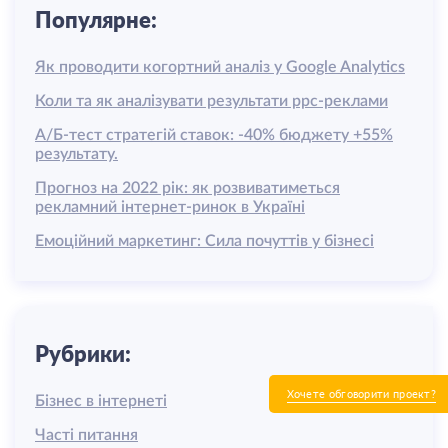
Популярне:
Як проводити когортний аналіз у Google Analytics
Коли та як аналізувати результати ррс-реклами
А/Б-тест стратегій ставок: -40% бюджету +55%
результату.
Прогноз на 2022 рік: як розвиватиметься
рекламний інтернет-ринок в Україні
Емоційний маркетинг: Сила почуттів у бізнесі
Рубрики:
Хочете обговорити проект?
Бізнес в інтернеті
Часті питання