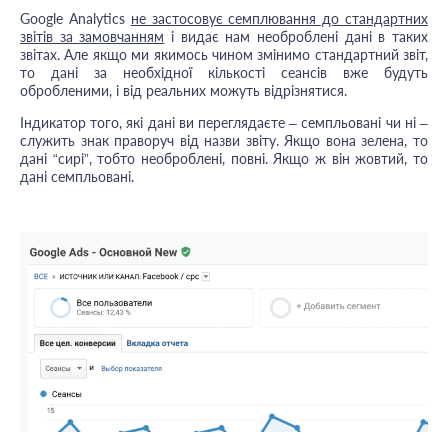
Google Analytics
не застосовує семплювання до стандартних
звітів за замовчанням
і видає нам необроблені дані в таких
звітах. Але якщо ми якимось чином змінимо стандартний звіт,
то дані за необхідної кількості сеансів вже будуть
обробленими, і від реальних можуть відрізнятися.
Індикатор того, які дані ви переглядаєте – семпльовані чи ні –
служить знак праворуч від назви звіту. Якщо вона зелена, то
дані “сирі”, тобто необроблені, повні. Якщо ж він жовтий, то
дані семпльовані.