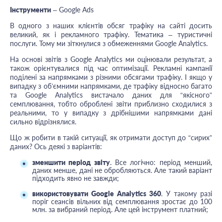
Інструменти
– Google Ads
В одного з наших клієнтів обсяг трафіку на сайті досить
великий, як і рекламного трафіку. Тематика – туристичні
послуги. Тому ми зіткнулися з обмеженнями Google Analytics.
На основі звітів з Google Analytics ми оцінювали результат, а
також орієнтувалися під час оптимізації. Рекламні кампанії
поділені за напрямками з різними обсягами трафіку. І якщо у
випадку з об’ємними напрямками, де трафіку відносно багато
та Google Analytics вистачало даних для “якісного”
семплювання, тобто оброблені звіти приблизно сходилися з
реальними, то у випадку з дрібнішими напрямками дані
сильно відрізнялися.
Що ж робити в такій ситуації, як отримати доступ до “сирих”
даних? Ось деякі з варіантів:
зменшити період звіту
. Все логічно: період менший,
даних менше, дані не обробляються. Але такий варіант
підходить явно не завжди;
використовувати Google Analytics 360
. У такому разі
поріг сеансів вільних від семплювання зростає до 100
млн. за вибраний період. Але цей інструмент платний;