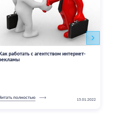
Как работать с агентством интернет-
Интернет-
рекламы
или агент
Інтернет-рекл
на...
Читать полностью
Читать пол
15.01.2022