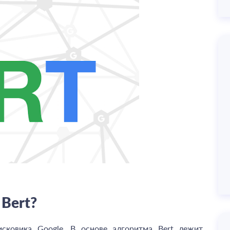
й
Bert
?
сковика Google. В основе алгоритма Bert лежит