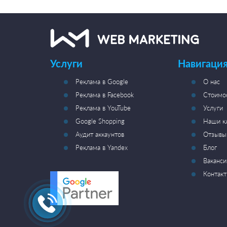
Услуги
Навигация
Реклама в Google
О нас
Реклама в Facebook
Стоимо
Реклама в YouTube
Услуги
Google Shopping
Наши к
Аудит аккаунтов
Отзывы
Реклама в Yandex
Блог
Ваканси
Контак