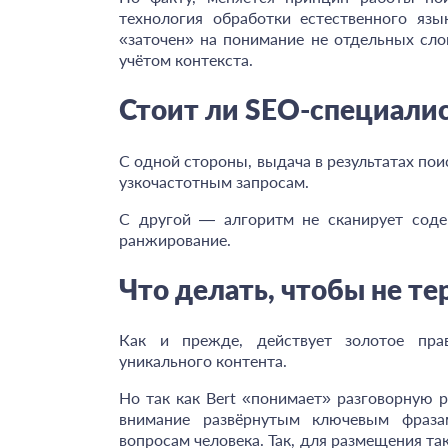
технология обработки естественного язы
«заточен» на понимание не отдельных слов
учётом контекста.
Стоит ли SEO-специалис
С одной стороны, выдача в результатах пои
узкочастотным запросам.
С другой — алгоритм не сканирует соде
ранжирование.
Что делать, чтобы не те
Как и прежде, действует золотое пра
уникального контента.
Но так как Bert «понимает
»
разговорную ре
внимание развёрнутым ключевым фразам
вопросам человека. Так, для размещения та