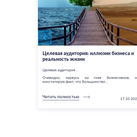
как
Целевая аудитория: иллюзии бизнеса и
реальность жизни
Целевая аудитория…
го сайту, щоб
Очевидно, нарвусь на гнев бизнесменов, н
констатирую факт, что большинство...
Читать полностью
10.04.2021
17.10.20