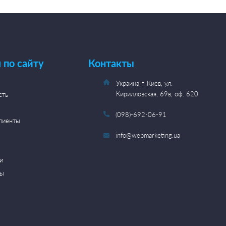
 по сайту
Контакты
Украина г. Киев, ул.
Кирилловская, 69в, оф. 620
сть
(098)-692-06-91
лиенты
info@webmarketing.ua
и
ты